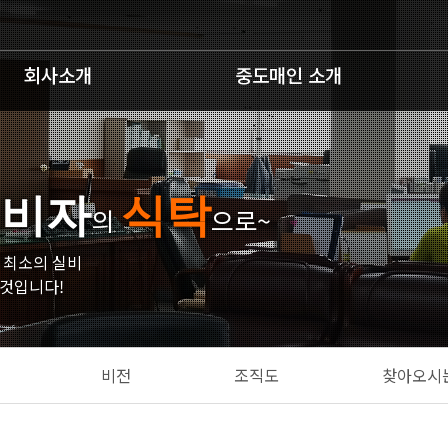
회사소개
중도매인 소개
소비자
식탁
의
으로~
 최소의 실비
것입니다!
비전
조직도
찾아오시