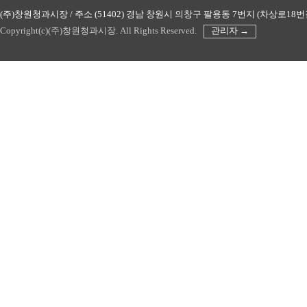
(주)창원청과시장 / 주소 (51402) 경남 창원시 의창구 팔용동 7번지 (차상로18번길 45) 
Copyright(c)(주)창원청과시장. All Rights Reserved.
관리자 →